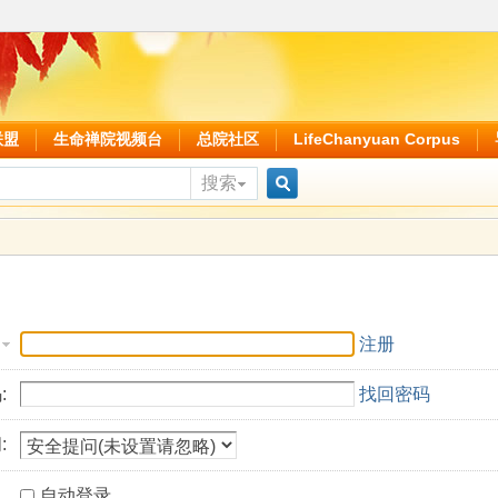
联盟
生命禅院视频台
总院社区
LifeChanyuan Corpus
搜索
搜
索
注册
:
找回密码
:
自动登录