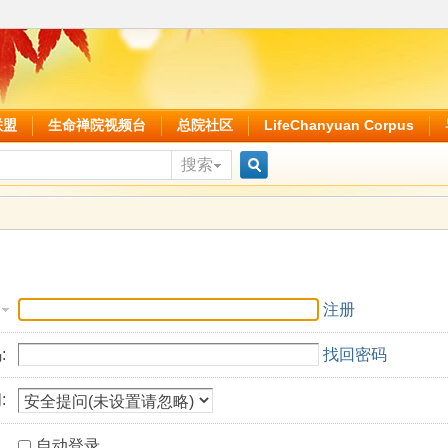
联盟
生命禅院视频台
总院社区
LifeChanyuan Corpus
搜索
搜
索
注册
:
找回密码
:
自动登录