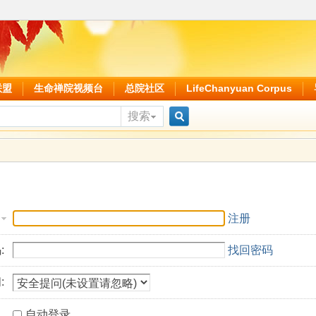
联盟
生命禅院视频台
总院社区
LifeChanyuan Corpus
搜索
搜
索
注册
:
找回密码
:
自动登录