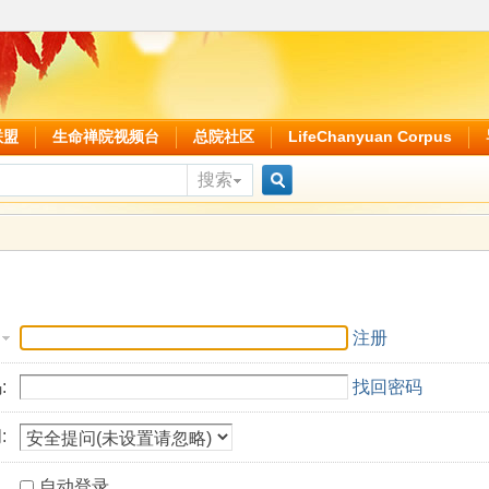
联盟
生命禅院视频台
总院社区
LifeChanyuan Corpus
搜索
搜
索
注册
:
找回密码
:
自动登录