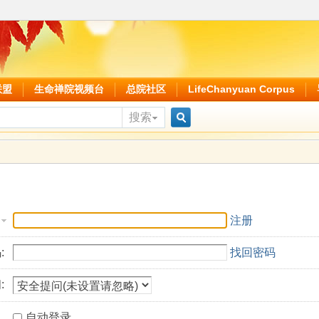
联盟
生命禅院视频台
总院社区
LifeChanyuan Corpus
搜索
搜
索
注册
:
找回密码
:
自动登录