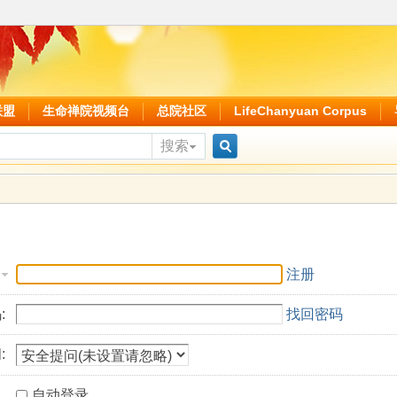
联盟
生命禅院视频台
总院社区
LifeChanyuan Corpus
搜索
搜
索
注册
:
找回密码
:
自动登录