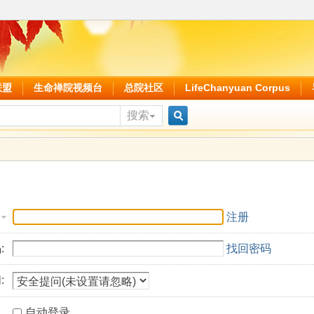
联盟
生命禅院视频台
总院社区
LifeChanyuan Corpus
搜索
搜
索
注册
:
找回密码
:
自动登录