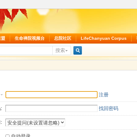
联盟
生命禅院视频台
总院社区
LifeChanyuan Corpus
搜索
搜
索
注册
:
找回密码
:
自动登录