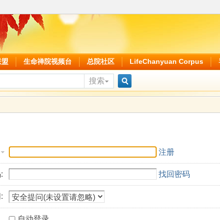
联盟
生命禅院视频台
总院社区
LifeChanyuan Corpus
搜索
搜
索
注册
:
找回密码
:
自动登录