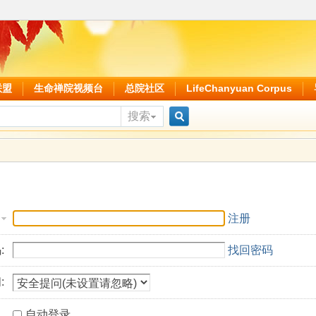
联盟
生命禅院视频台
总院社区
LifeChanyuan Corpus
搜索
搜
索
注册
:
找回密码
:
自动登录